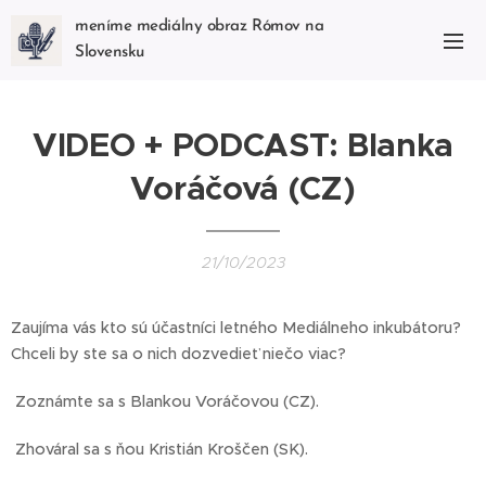
meníme mediálny obraz Rómov na
Slovensku
VIDEO + PODCAST: Blanka
Voráčová (CZ)
21/10/2023
Zaujíma vás kto sú účastníci letného Mediálneho inkubátoru?
Chceli by ste sa o nich dozvedieť niečo viac?
Zoznámte sa s Blankou Voráčovou (CZ).
Zhováral sa s ňou Kristián Kroščen (SK).