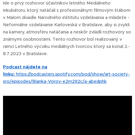
Ide o prvý rozhovor účastníkov letného Mediálneho
inkubátoru, ktorý natáčali s profesionálnym filmovým štábom
v Malom divadle Národného inštitútu vzdelávania a mládeže -
Neformálne vzdelávanie Karloveská v Bratislave, aby si zvykli
na kamery, atmosféru natáčania a neskôr zvládli rozhovory so
známymi osobnosťami. Tento rozhovor bol realizovaný v
rámci Letného výcviku mediálnych tvorcov, ktorý sa konal 2.-
8.7.2023 v Bratislave.
Podcast nájdete na
linku:
https://podcasters.spotify.com/pod/show/art-society-
sro/episodes/Blanka-Vorov-e2m292c/a-abedphk