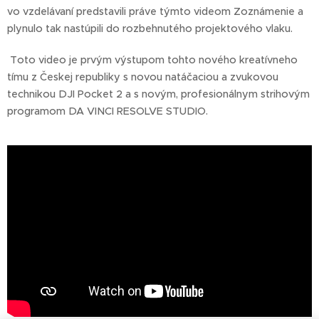
vo vzdelávaní predstavili práve týmto videom Zoznámenie a
plynulo tak nastúpili do rozbehnutého projektového vlaku.
Toto video je prvým výstupom tohto nového kreatívneho
tímu z Českej republiky s novou natáčaciou a zvukovou
technikou DJI Pocket 2 a s novým, profesionálnym strihovým
programom DA VINCI RESOLVE STUDIO.