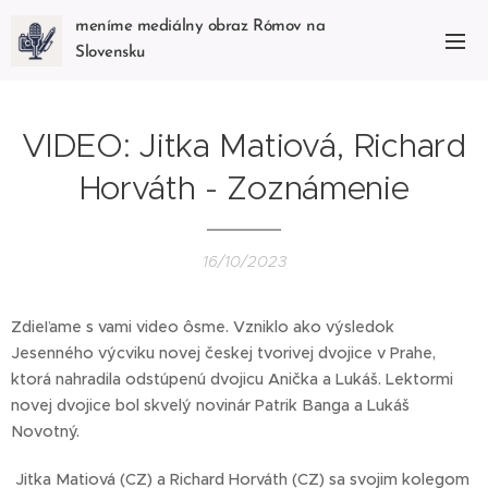
meníme mediálny obraz Rómov na
Slovensku
VIDEO: Jitka Matiová, Richard
Horváth - Zoznámenie
16/10/2023
Zdieľame s vami video ôsme. Vzniklo ako výsledok
Jesenného výcviku novej českej tvorivej dvojice v Prahe,
ktorá nahradila odstúpenú dvojicu Anička a Lukáš. Lektormi
novej dvojice bol skvelý novinár Patrik Banga a Lukáš
Novotný.
Jitka Matiová (CZ) a Richard Horváth (CZ) sa svojim kolegom