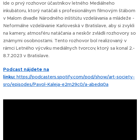
Ide o prvý rozhovor účastníkov letného Mediálneho
inkubátoru, ktorý natáčali s profesionálnym filmovým štábom
v Malom divadle Národného inštitútu vzdelávania a mládeže -
Neformálne vzdelávanie Karloveská v Bratislave, aby si zvykli
na kamery, atmosféru natáčania a neskôr zvládli rozhovory so
známymi osobnosťami. Tento rozhovor bol realizovaný v
rámci Letného výcviku mediálnych tvorcov, ktorý sa konal 2.-
8.7.2023 v Bratislave.
Podcast nájdete na
linku:
https://podcasters.spotify.com/pod/show/art-society-
sro/episodes/Pavol-Kaleja-e2m29c0/a-abedq0a