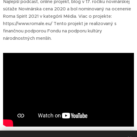
Najlepší podcast, online projekt, blog v 17. ročíku novinárskej
súťaže Novinárska cena 2020 a bol nominovaný na ocenenie
Roma Spirit 2021 v kategórii Média. Viac o projekte:
https://www.romale.eu/ Tento projekt je realizovaný s
finančnou podporou Fondu na podporu kultúry
národnostných menšín.