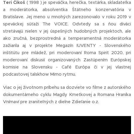
Teri Čikoš
( 1998 ) je speváčka, herečka, textárka, skladateľka
a moderátorka, absolventka Štátneho konzervatória v
Bratislave. Jej meno u mnohých zarezonovalo v roku 2019 v
speváckej súťaži The VOICE. Odvtedy sa s ňou diváci
stretávajú nielen v jej úspešných hudobných projektoch, ale
ako zručná, bezprostredná a temperamentná moderátorka
zažiarila aj v projekte Megazín IUVENTY - Slovenského
inštitútu pre mládež, pri moderovaní Roma Spirit 2020, pri
moderovaní diskusií organizovaných Zastúpením Európskej
komisie na Slovensku - Café Európa či v jej vlastnej
podcastovej talskhow Mimo rytmu.
Viac o jej životnom príbehu sa dozviete vo filme z autorského
dokumentárneho cyklu Magdy Kmeťkovej a Romana Hraníka
Vnímaví pre zraniteľných z dielne Zdieľanie o.z.