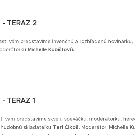
- TERAZ 2
asti vám predstavíme invenčnú a rozhľadenú novinárku, 
moderátorku
Michelle Kubištovú.
- TERAZ 1
sti vám predstavíme
skvelú speváčku, moderátorku, here
Teri Čikoš.
a hudobnú skladateľku
Moderátori Michelle K