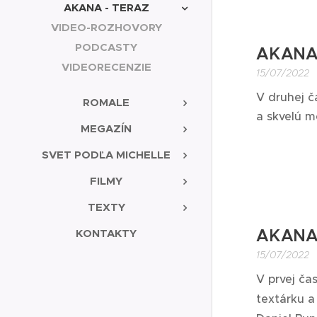
AKANA - TERAZ
VIDEO-ROZHOVORY
PODCASTY
AKANA 
VIDEORECENZIE
15/07/2022
V druhej č
ROMALE
a skvelú 
MEGAZÍN
SVET PODĽA MICHELLE
FILMY
TEXTY
AKANA 
KONTAKTY
15/07/2022
V prvej ča
textárku 