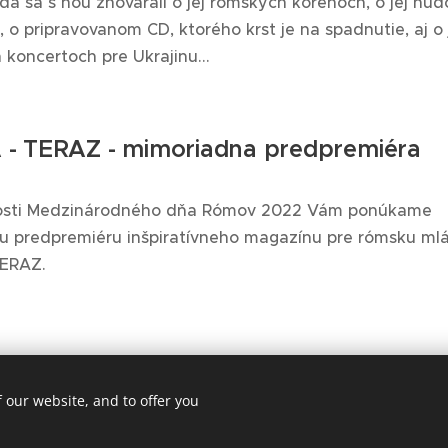
da sa s ňou zhovárali o jej rómskych koreňoch, o jej hu
 o pripravovanom CD, ktorého krst je na spadnutie, aj o 
koncertoch pre Ukrajinu...
- TERAZ - mimoriadna predpremiéra
žitosti Medzinárodného dňa Rómov 2022 Vám ponúkame
u predpremiéru inšpiratívneho magazínu pre rómsku ml
ERAZ.
 our website, and to offer you