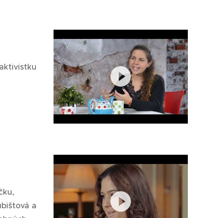
aktivistku
čku,
ubištová a