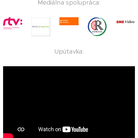
Mediálna spolupráca:
Upútavka: