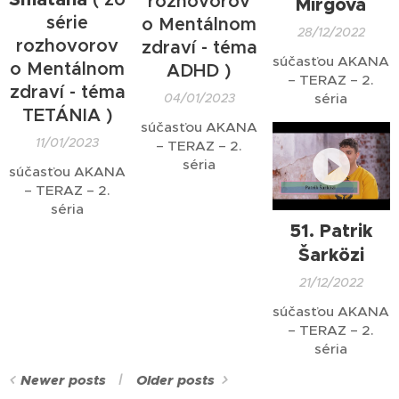
rozhovorov
Mirgová
nechajte sa
série
o Mentálnom
28/12/2022
prekvapiť jej
rozhovorov
zdraví - téma
odpoveďami.
súčasťou AKANA
o Mentálnom
ADHD )
– TERAZ – 2.
zdraví - téma
04/01/2023
séria
TETÁNIA )
súčasťou AKANA
11/01/2023
– TERAZ – 2.
séria
súčasťou AKANA
– TERAZ – 2.
séria
51. Patrik
Šarközi
21/12/2022
súčasťou AKANA
– TERAZ – 2.
séria
Newer posts
Older posts