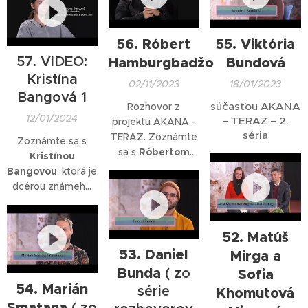
mediálnej
2023 v kategórii
gramotnosti a
Debut a lektorom
kritického myslenia
mediálnej tvorby
56. Róbert
55. Viktória
Mediálneho
Mediálneho
57. VIDEO:
Hamburgbadžo
Bundová
inkubátora.
inkubátora.
Kristína
02/11/2023
18/01/2023
Bangová 1
súčasťou AKANA
Rozhovor z
12/01/2024
– TERAZ – 2.
projektu AKANA -
séria
TERAZ. Zoznámte
Zoznámte sa s
sa s
Róbertom
Kristínou
Hamburgbadžo
m,
Bangovou
, ktorá je
známym
dcérou známeho
novinárom a hrdým
novinára a
Rómom. Zhováral
spisovateľa Patrika
sa s ním
Kristián
Bangu. Zaujímalo
52. Matúš
Kroščen
(SK).
nás, aké to je byť
53. Daniel
Mirga a
dcérou slávneho
Bunda
( zo
Sofia
otca a či po otcovi
54. Marián
série
Khomutová
podedila literárny a
Smatana
( zo
novinársky talent...