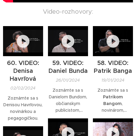
Video-rozhovory:
60. VIDEO:
59. VIDEO:
58. VIDEO:
Denisa
Daniel Bunda
Patrik Banga
Havrľová
26/01/2024
19/01/2024
02/02/2024
Zoznámte sa s
Zoznámte sa s
Danielom Bundom,
Patrikom
Zoznámte sa s
občianskym
Bangom
,
Denisou Havrľovou,
publicistom,
novinárom,
novinárkou a
študentom réžie
spisovateľom,
pegagogičkou.
dokumentárneho
víťazom súťaže
filmu a lektorom
Magnesia Literaa