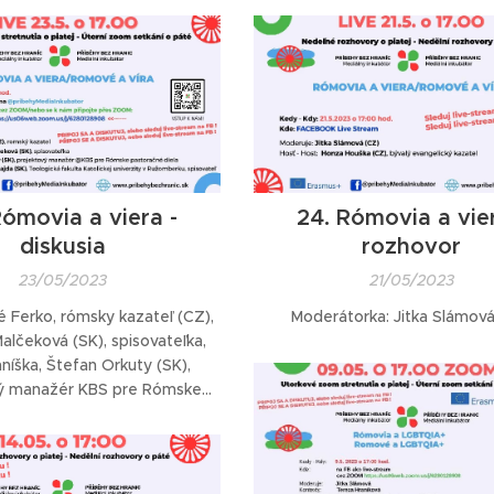
Rómovia a viera -
24. Rómovia a vier
diskusia
rozhovor
23/05/2023
21/05/2023
é Ferko, rómsky kazateľ (CZ),
Moderátorka: Jitka Slámová
lčeková (SK), spisovateľka,
níška, Štefan Orkuty (SK),
ý manažér KBS pre Rómske
diela, otec Martin Majda (SK),
akulta Katolíckej univerzity v
omberku, spisovateľ