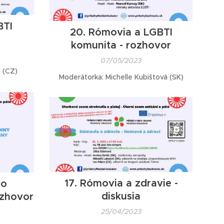
BTI
20. Rómovia a LGBTI
komunita - rozhovor
07/05/2023
 (CZ)
Moderátorka: Michelle Kubištová (SK)
17. Rómovia a zdravie -
mo
diskusia
ozhovor
25/04/2023