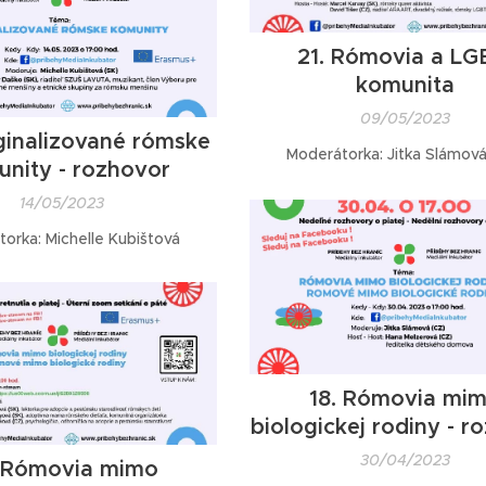
21. Rómovia a LG
komunita
09/05/2023
ginalizované rómske
Moderátorka: Jitka Slámová
nity - rozhovor
14/05/2023
orka: Michelle Kubištová
18. Rómovia mi
biologickej rodiny - r
30/04/2023
. Rómovia mimo