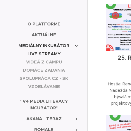
O PLATFORME
AKTUÁLNE
MEDIÁLNY INKUBÁTOR
LIVE STREAMY
25. 
VIDEÁ Z CAMPU
DOMÁCE ZADANIA
SPOLUPRÁCA CZ - SK
Hostia: Ren
VZDELÁVANIE
Nadežda Ma
bývalá m
"V4 MEDIA LITERACY
projektov
INCUBATOR"
pastoračné 
Teologická f
AKANA - TERAZ
Ruž
ROMALE