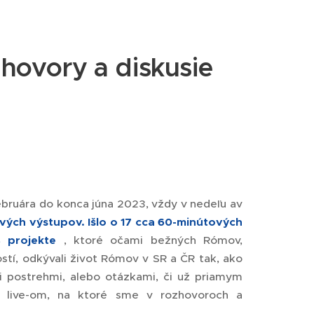
ozhovory a diskusie
ebruára do konca júna 2023, vždy v nedeľu av
ových výstupov.
Išlo o 17 cca 60-minútových
 projekte
, ktoré očami bežných Rómov,
í, odkývali život Rómov v SR a ČR tak, ako
mi postrehmi, alebo otázkami, či už priamym
live-om, na ktoré sme v rozhovoroch a