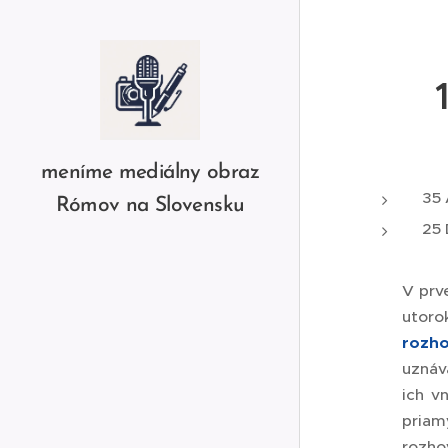
meníme mediálny obraz
35
Rómov na Slovensku
25
V prv
utoro
rozh
uznáv
ich v
pria
rozho