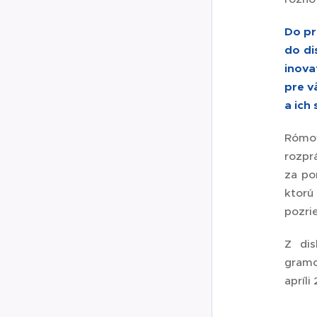
Do pr
do di
inova
pre v
a ich
Rómov
rozprá
za po
ktorú
pozri
Z dis
gramo
apríl