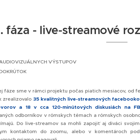
1. fáza - live-streamové r
 AUDIOVIZUÁLNYCH VÝSTUPOV
 DOKRÚTOK
ej fáze sme v rámci projektu počas piatich mesiacov, od f
k zrealizovalo
35 kvalitných live-streamových facebook
ovorov a 18 v cca 120-minútových diskusiách na FB
aných odborníkov v rómskych témach a rómskych osobnost
nímajú.
Do live-streamov sa mohli zapojiť aj diváci svoji
mym kontaktom do zoomu, alebo v komentároch pod 
voroch priamo reagovali.