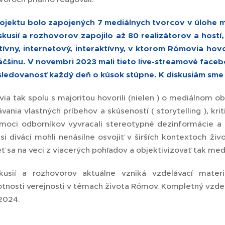
ojektu bolo zapojených 7 mediálnych tvorcov v úlohe 
skusií a rozhovorov zapojilo až 80 realizátorov a host
tívny, internetový, interaktívny, v ktorom Rómovia h
äčšinu.
V novembri 2023 mali tieto live-streamové faceb
 sledovanosť každý deň o kúsok stúpne. K diskusiám sme 
ia tak spolu s majoritou hovorili (nielen ) o mediálnom o
vania vlastných príbehov a skúseností ( storytelling ), kr
moci odborníkov vyvracali stereotypné dezinformácie 
 si diváci mohli nenásilne osvojiť v širších kontextoch ž
eť sa na veci z viacerých pohľadov a objektivizovať tak me
kusií a rozhovorov aktuálne vzniká vzdelávací mater
tnosti verejnosti v témach života Rómov.
Kompletný vzdel
i 2024.