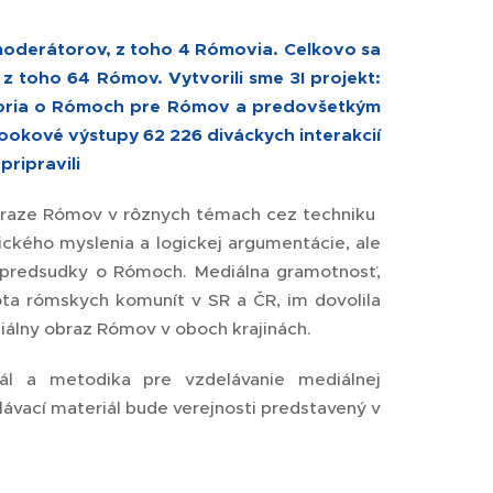
moderátorov, z toho 4 Rómovia.
Celkovo sa
í, z toho 64 Rómov.
Vytvorili sme 3I projekt:
ovoria o Rómoch pre Rómov a predovšetkým
ookové výstupy 62 226 diváckych interakcií
pripravili
braze Rómov v rôznych témach cez techniku ​​
itického myslenia a logickej argumentácie, ale
a predsudky o Rómoch.
Mediálna gramotnosť,
ivota rómskych komunít v SR a ČR, im dovolila
diálny obraz Rómov v oboch krajinách.
iál a metodika pre vzdelávanie mediálnej
ávací materiál bude verejnosti predstavený v